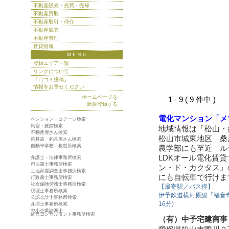
不動産販売・売買・売却
不動産買取
不動産取引・仲介
不動産競売
不動産管理
賃貸情報
ＭＥＮＵ
登録エリア一覧
リンクについて
「口コミ投稿」
情報をお寄せください
ホームページを
1 - 9 ( 9 件中 )
新規登録する
電化マンション「メ
ペンション・コテージ検索
民宿・旅館検索
地域情報は「松山・
不動産屋さん検索
松山市城東地区 桑
釣具店・釣具屋さん検索
自動車学校・教習所検索
農学部にも至近 ル
LDKオール電化賃
弁護士・法律事務所検索
司法書士事務所検索
ン・ド・カクタス』
土地家屋調査士事務所検索
にも自転車で行けま
行政書士事務所検索
社会保険労務士事務所検索
【最寄駅／バス停】
税理士事務所検索
伊予鉄道横河原線「福音寺
公認会計士事務所検索
16分)
弁理士事務所検索
中小企業診断士
経営コンサルタント事務所検索
（有）中予宅建商事