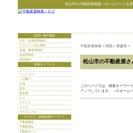
松山市
の
不動産屋検索
／ホームページを所
取扱い物件種類
学生・単身者用物件
ファミリー向け物件
不動産屋検索
>
四国
>
愛媛県
>
店舗・事業用物件
投資用物件
賃貸物件
松山市の不動産屋さ
検索キーワード
アパート
マンション
一戸建て
土地
このページでは、検索キーワー
別荘
アップしています。（※ホーム
駐車場
ビル
テナント
コーポ
テラスハウス
サービス・業務形態キーワード
不動産鑑定
不動産登記
不動産ローン