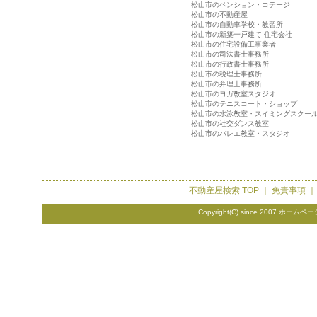
松山市のペンション・コテージ
松山市の不動産屋
松山市の自動車学校・教習所
松山市の新築一戸建て 住宅会社
松山市の住宅設備工事業者
松山市の司法書士事務所
松山市の行政書士事務所
松山市の税理士事務所
松山市の弁理士事務所
松山市のヨガ教室スタジオ
松山市のテニスコート・ショップ
松山市の水泳教室・スイミングスクー
松山市の社交ダンス教室
松山市のバレエ教室・スタジオ
不動産屋検索
TOP ｜
免責事項
Copyright(C) since 2007
ホームペー