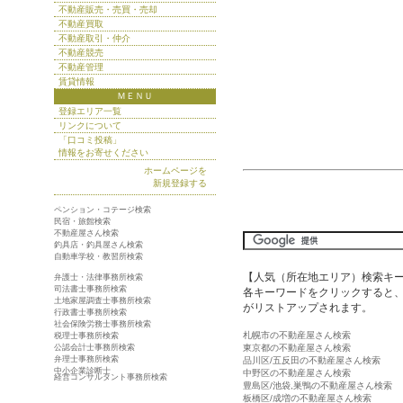
不動産販売・売買・売却
不動産買取
不動産取引・仲介
不動産競売
不動産管理
賃貸情報
ＭＥＮＵ
登録エリア一覧
リンクについて
「口コミ投稿」
情報をお寄せください
ホームページを
新規登録する
ペンション・コテージ検索
民宿・旅館検索
不動産屋さん検索
釣具店・釣具屋さん検索
自動車学校・教習所検索
【人気（所在地エリア）検索キ
弁護士・法律事務所検索
司法書士事務所検索
各キーワードをクリックすると、
土地家屋調査士事務所検索
がリストアップされます。
行政書士事務所検索
社会保険労務士事務所検索
札幌市の不動産屋さん検索
税理士事務所検索
公認会計士事務所検索
東京都の不動産屋さん検索
弁理士事務所検索
品川区/五反田の不動産屋さん検索
中小企業診断士
中野区の不動産屋さん検索
経営コンサルタント事務所検索
豊島区/池袋,巣鴨の不動産屋さん検索
板橋区/成増の不動産屋さん検索