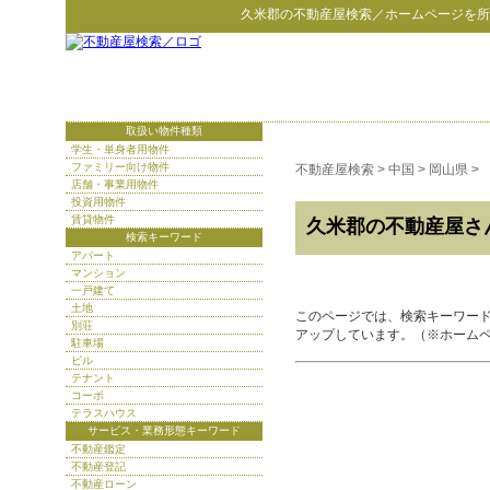
久米郡
の
不動産屋検索
／ホームページを所
取扱い物件種類
学生・単身者用物件
ファミリー向け物件
不動産屋検索
>
中国
>
岡山県
>
店舗・事業用物件
投資用物件
賃貸物件
久米郡の不動産屋さ
検索キーワード
アパート
マンション
一戸建て
土地
このページでは、検索キーワー
別荘
アップしています。（※ホーム
駐車場
ビル
テナント
コーポ
テラスハウス
サービス・業務形態キーワード
不動産鑑定
不動産登記
不動産ローン