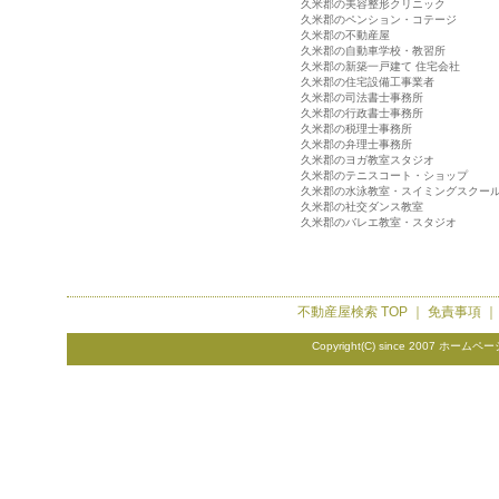
久米郡の美容整形クリニック
久米郡のペンション・コテージ
久米郡の不動産屋
久米郡の自動車学校・教習所
久米郡の新築一戸建て 住宅会社
久米郡の住宅設備工事業者
久米郡の司法書士事務所
久米郡の行政書士事務所
久米郡の税理士事務所
久米郡の弁理士事務所
久米郡のヨガ教室スタジオ
久米郡のテニスコート・ショップ
久米郡の水泳教室・スイミングスクー
久米郡の社交ダンス教室
久米郡のバレエ教室・スタジオ
不動産屋検索
TOP ｜
免責事項
Copyright(C) since 2007
ホームペー