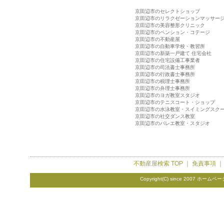
京田辺市のセレクトショップ
京田辺市のリラクゼーションマッサー
京田辺市の美容整形クリニック
京田辺市のペンション・コテージ
京田辺市の不動産屋
京田辺市の自動車学校・教習所
京田辺市の新築一戸建て 住宅会社
京田辺市の住宅設備工事業者
京田辺市の司法書士事務所
京田辺市の行政書士事務所
京田辺市の税理士事務所
京田辺市の弁理士事務所
京田辺市のヨガ教室スタジオ
京田辺市のテニスコート・ショップ
京田辺市の水泳教室・スイミングスク
京田辺市の社交ダンス教室
京田辺市のバレエ教室・スタジオ
不動産屋検索
TOP ｜
免責事項
Copyright(C) since 2007
ホームペー