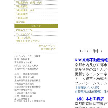
不動産販売・売買・売却
不動産買取
不動産取引・仲介
不動産競売
不動産管理
賃貸情報
ＭＥＮＵ
登録エリア一覧
リンクについて
「口コミ投稿」
情報をお寄せください
ホームページを
新規登録する
1 - 3 ( 3 件中 )
ペンション・コテージ検索
RBS京都不動産情
民宿・旅館検索
不動産屋さん検索
京都市内及び京都市
釣具店・釣具屋さん検索
動産物件のほとんど
自動車学校・教習所検索
更新するインターネ
弁護士・法律事務所検索
司法書士事務所検索
ト ＜運営＞株式会
土地家屋調査士事務所検索
ブレイン・システム
行政書士事務所検索
社会保険労務士事務所検索
【最寄駅／バス停】
税理士事務所検索
京阪鴨東線出町柳駅（徒
公認会計士事務所検索
弁理士事務所検索
（株）木村工務店
中小企業診断士
経営コンサルタント事務所検索
京都府京田辺市興戸