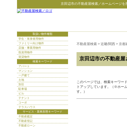
京田辺市
の
不動産屋検索
／ホームページを
取扱い物件種類
学生・単身者用物件
ファミリー向け物件
不動産屋検索
>
近畿/関西
>
京都
店舗・事業用物件
投資用物件
賃貸物件
京田辺市の不動産屋
検索キーワード
アパート
マンション
一戸建て
土地
このページでは、検索キーワー
別荘
トアップしています。（※ホー
駐車場
す。）
ビル
テナント
コーポ
テラスハウス
サービス・業務形態キーワード
不動産鑑定
不動産登記
不動産ローン