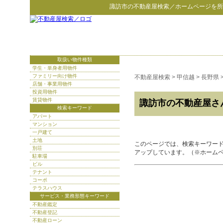
諏訪市
の
不動産屋検索
／ホームページを所
取扱い物件種類
学生・単身者用物件
ファミリー向け物件
不動産屋検索
>
甲信越
>
長野県
店舗・事業用物件
投資用物件
賃貸物件
諏訪市の不動産屋さ
検索キーワード
アパート
マンション
一戸建て
土地
このページでは、検索キーワー
別荘
アップしています。（※ホーム
駐車場
ビル
テナント
コーポ
テラスハウス
サービス・業務形態キーワード
不動産鑑定
不動産登記
不動産ローン