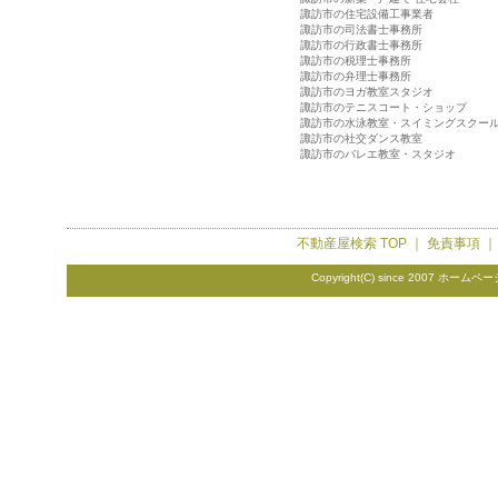
諏訪市の住宅設備工事業者
諏訪市の司法書士事務所
諏訪市の行政書士事務所
諏訪市の税理士事務所
諏訪市の弁理士事務所
諏訪市のヨガ教室スタジオ
諏訪市のテニスコート・ショップ
諏訪市の水泳教室・スイミングスクー
諏訪市の社交ダンス教室
諏訪市のバレエ教室・スタジオ
不動産屋検索
TOP ｜
免責事項
Copyright(C) since 2007
ホームペー