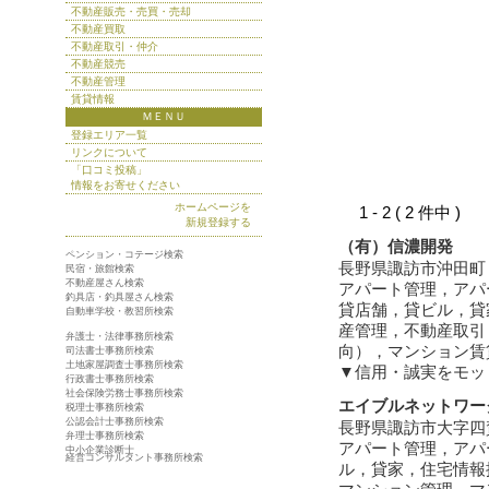
不動産販売・売買・売却
不動産買取
不動産取引・仲介
不動産競売
不動産管理
賃貸情報
ＭＥＮＵ
登録エリア一覧
リンクについて
「口コミ投稿」
情報をお寄せください
ホームページを
1 - 2 ( 2 件中 )
新規登録する
（有）信濃開発
ペンション・コテージ検索
長野県諏訪市沖田町
民宿・旅館検索
不動産屋さん検索
アパート管理，アパ
釣具店・釣具屋さん検索
貸店舗，貸ビル，貸
自動車学校・教習所検索
産管理，不動産取引
弁護士・法律事務所検索
向），マンション賃
司法書士事務所検索
土地家屋調査士事務所検索
▼信用・誠実をモッ
行政書士事務所検索
社会保険労務士事務所検索
エイブルネットワー
税理士事務所検索
公認会計士事務所検索
長野県諏訪市大字四
弁理士事務所検索
アパート管理，アパ
中小企業診断士
経営コンサルタント事務所検索
ル，貸家，住宅情報