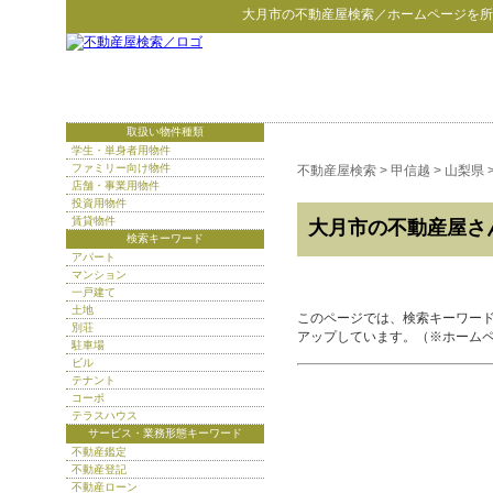
大月市
の
不動産屋検索
／ホームページを所
取扱い物件種類
学生・単身者用物件
ファミリー向け物件
不動産屋検索
>
甲信越
>
山梨県
店舗・事業用物件
投資用物件
賃貸物件
大月市の不動産屋さ
検索キーワード
アパート
マンション
一戸建て
土地
このページでは、検索キーワー
別荘
アップしています。（※ホーム
駐車場
ビル
テナント
コーポ
テラスハウス
サービス・業務形態キーワード
不動産鑑定
不動産登記
不動産ローン