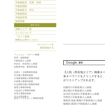
不動産販売・売買・売却
不動産買取
不動産取引・仲介
不動産競売
不動産管理
賃貸情報
ＭＥＮＵ
登録エリア一覧
リンクについて
「口コミ投稿」
情報をお寄せください
ホームページを
新規登録する
ペンション・コテージ検索
民宿・旅館検索
不動産屋さん検索
釣具店・釣具屋さん検索
自動車学校・教習所検索
【人気（所在地エリア）検索キ
弁護士・法律事務所検索
司法書士事務所検索
各キーワードをクリックすると、
土地家屋調査士事務所検索
がリストアップされます。
行政書士事務所検索
社会保険労務士事務所検索
札幌市の不動産屋さん検索
税理士事務所検索
公認会計士事務所検索
東京都の不動産屋さん検索
弁理士事務所検索
品川区/五反田の不動産屋さん検索
中小企業診断士
中野区の不動産屋さん検索
経営コンサルタント事務所検索
豊島区/池袋,巣鴨の不動産屋さん検索
板橋区/成増の不動産屋さん検索