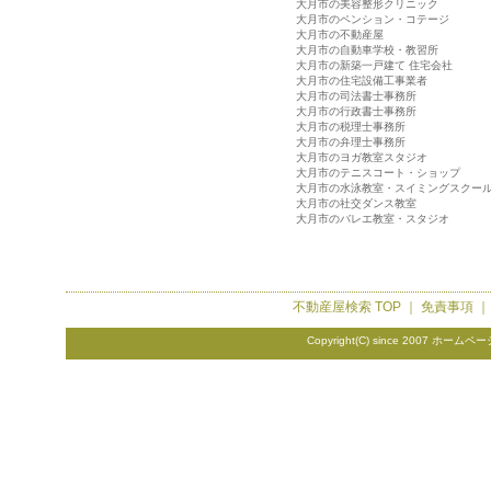
大月市の美容整形クリニック
大月市のペンション・コテージ
大月市の不動産屋
大月市の自動車学校・教習所
大月市の新築一戸建て 住宅会社
大月市の住宅設備工事業者
大月市の司法書士事務所
大月市の行政書士事務所
大月市の税理士事務所
大月市の弁理士事務所
大月市のヨガ教室スタジオ
大月市のテニスコート・ショップ
大月市の水泳教室・スイミングスクー
大月市の社交ダンス教室
大月市のバレエ教室・スタジオ
不動産屋検索
TOP ｜
免責事項
Copyright(C) since 2007
ホームペー