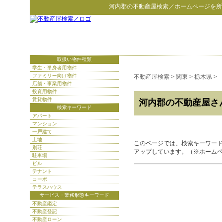
河内郡
の
不動産屋検索
／ホームページを所
取扱い物件種類
学生・単身者用物件
ファミリー向け物件
不動産屋検索
>
関東
>
栃木県
>
店舗・事業用物件
投資用物件
賃貸物件
河内郡の不動産屋さ
検索キーワード
アパート
マンション
一戸建て
土地
このページでは、検索キーワー
別荘
アップしています。（※ホーム
駐車場
ビル
テナント
コーポ
テラスハウス
サービス・業務形態キーワード
不動産鑑定
不動産登記
不動産ローン