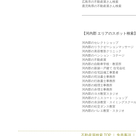
広島市の不動産屋さん検索
鹿児島県の不動産屋さん検索
【河内郡 エリアのスポット検索
河内郡のセレクトショップ
河内郡のリラクゼーションマッサージ
河内郡の美容整形クリニック
河内郡のペンション・コテージ
河内郡の不動産屋
河内郡の自動車学校・教習所
河内郡の新築一戸建て 住宅会社
河内郡の住宅設備工事業者
河内郡の司法書士事務所
河内郡の行政書士事務所
河内郡の税理士事務所
河内郡の弁理士事務所
河内郡のヨガ教室スタジオ
河内郡のテニスコート・ショップ
河内郡の水泳教室・スイミングスクー
河内郡の社交ダンス教室
河内郡のバレエ教室・スタジオ
不動産屋検索
TOP ｜
免責事項