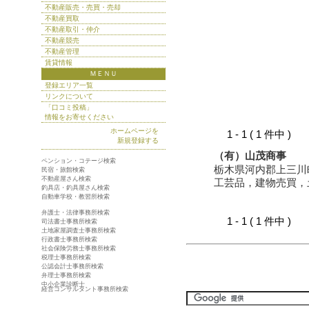
不動産販売・売買・売却
不動産買取
不動産取引・仲介
不動産競売
不動産管理
賃貸情報
ＭＥＮＵ
登録エリア一覧
リンクについて
「口コミ投稿」
情報をお寄せください
ホームページを
1 - 1 ( 1 件中 )
新規登録する
（有）山茂商事
ペンション・コテージ検索
栃木県河内郡上三川
民宿・旅館検索
不動産屋さん検索
工芸品，建物売買，
釣具店・釣具屋さん検索
自動車学校・教習所検索
弁護士・法律事務所検索
1 - 1 ( 1 件中 )
司法書士事務所検索
土地家屋調査士事務所検索
行政書士事務所検索
社会保険労務士事務所検索
税理士事務所検索
公認会計士事務所検索
弁理士事務所検索
中小企業診断士
経営コンサルタント事務所検索