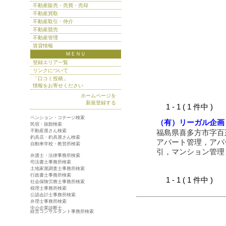
不動産販売・売買・売却
不動産買取
不動産取引・仲介
不動産競売
不動産管理
賃貸情報
ＭＥＮＵ
登録エリア一覧
リンクについて
「口コミ投稿」
情報をお寄せください
ホームページを
新規登録する
1 - 1 ( 1 件中 )
ペンション・コテージ検索
（有）リーガル企画
民宿・旅館検索
不動産屋さん検索
福島県喜多方市字百
釣具店・釣具屋さん検索
アパート管理，アパ
自動車学校・教習所検索
引，マンション管理
弁護士・法律事務所検索
司法書士事務所検索
土地家屋調査士事務所検索
行政書士事務所検索
1 - 1 ( 1 件中 )
社会保険労務士事務所検索
税理士事務所検索
公認会計士事務所検索
弁理士事務所検索
中小企業診断士
経営コンサルタント事務所検索