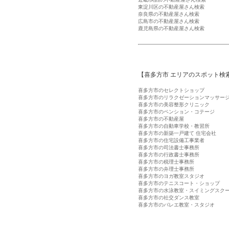
東淀川区の不動産屋さん検索
奈良県の不動産屋さん検索
広島市の不動産屋さん検索
鹿児島県の不動産屋さん検索
【喜多方市 エリアのスポット検
喜多方市のセレクトショップ
喜多方市のリラクゼーションマッサー
喜多方市の美容整形クリニック
喜多方市のペンション・コテージ
喜多方市の不動産屋
喜多方市の自動車学校・教習所
喜多方市の新築一戸建て 住宅会社
喜多方市の住宅設備工事業者
喜多方市の司法書士事務所
喜多方市の行政書士事務所
喜多方市の税理士事務所
喜多方市の弁理士事務所
喜多方市のヨガ教室スタジオ
喜多方市のテニスコート・ショップ
喜多方市の水泳教室・スイミングスク
喜多方市の社交ダンス教室
喜多方市のバレエ教室・スタジオ