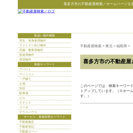
喜多方市
の
不動産屋検索
／ホームページを
取扱い物件種類
学生・単身者用物件
ファミリー向け物件
不動産屋検索
>
東北
>
福島県
>
店舗・事業用物件
投資用物件
賃貸物件
喜多方市の不動産屋
検索キーワード
アパート
マンション
一戸建て
土地
このページでは、検索キーワー
別荘
トアップしています。（※ホー
駐車場
す。）
ビル
テナント
コーポ
テラスハウス
サービス・業務形態キーワード
不動産鑑定
不動産登記
不動産ローン