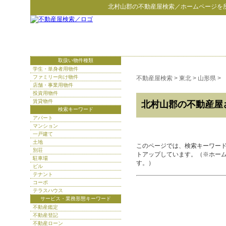
北村山郡
の
不動産屋検索
／ホームページを
取扱い物件種類
学生・単身者用物件
ファミリー向け物件
不動産屋検索
>
東北
>
山形県
>
店舗・事業用物件
投資用物件
賃貸物件
北村山郡の不動産屋
検索キーワード
アパート
マンション
一戸建て
土地
このページでは、検索キーワー
別荘
トアップしています。（※ホー
駐車場
す。）
ビル
テナント
コーポ
テラスハウス
サービス・業務形態キーワード
不動産鑑定
不動産登記
不動産ローン