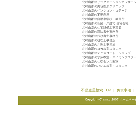
北村山郡のリラクゼーションマッサー
北村山郡の美容整形クリニック
北村山郡のペンション・コテージ
北村山郡の不動産屋
北村山郡の自動車学校・教習所
北村山郡の新築一戸建て 住宅会社
北村山郡の住宅設備工事業者
北村山郡の司法書士事務所
北村山郡の行政書士事務所
北村山郡の税理士事務所
北村山郡の弁理士事務所
北村山郡のヨガ教室スタジオ
北村山郡のテニスコート・ショップ
北村山郡の水泳教室・スイミングスク
北村山郡の社交ダンス教室
北村山郡のバレエ教室・スタジオ
不動産屋検索
TOP ｜
免責事項
Copyright(C) since 2007
ホームペー