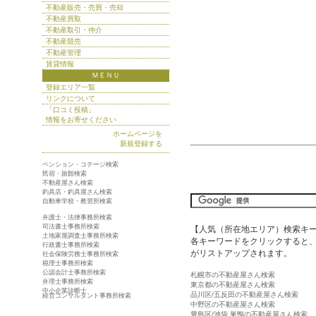
不動産販売・売買・売却
不動産買取
不動産取引・仲介
不動産競売
不動産管理
賃貸情報
ＭＥＮＵ
登録エリア一覧
リンクについて
「口コミ投稿」
情報をお寄せください
ホームページを
新規登録する
ペンション・コテージ検索
民宿・旅館検索
不動産屋さん検索
釣具店・釣具屋さん検索
自動車学校・教習所検索
弁護士・法律事務所検索
司法書士事務所検索
【人気（所在地エリア）検索キ
土地家屋調査士事務所検索
各キーワードをクリックすると、
行政書士事務所検索
がリストアップされます。
社会保険労務士事務所検索
税理士事務所検索
公認会計士事務所検索
札幌市の不動産屋さん検索
弁理士事務所検索
東京都の不動産屋さん検索
中小企業診断士
品川区/五反田の不動産屋さん検索
経営コンサルタント事務所検索
中野区の不動産屋さん検索
豊島区/池袋,巣鴨の不動産屋さん検索